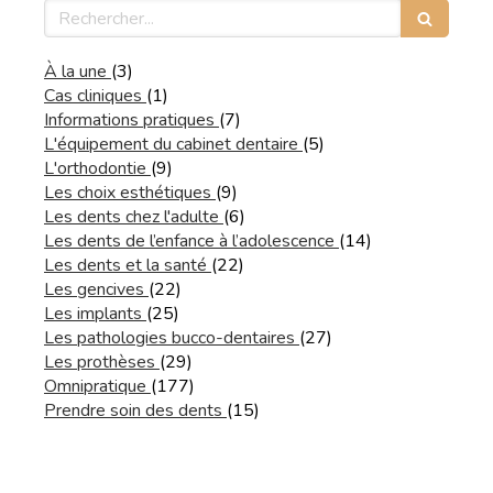
Rechercher
Articles Count
À la une
(3)
Articles Count
Cas cliniques
(1)
Articles Count
Informations pratiques
(7)
Articles Count
L'équipement du cabinet dentaire
(5)
Articles Count
L'orthodontie
(9)
Articles Count
Les choix esthétiques
(9)
Articles Count
Les dents chez l'adulte
(6)
Articles Count
Les dents de l’enfance à l’adolescence
(14)
Articles Count
Les dents et la santé
(22)
Articles Count
Les gencives
(22)
Articles Count
Les implants
(25)
Articles Count
Les pathologies bucco-dentaires
(27)
Articles Count
Les prothèses
(29)
Articles Count
Omnipratique
(177)
Articles Count
Prendre soin des dents
(15)