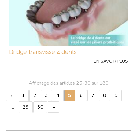
Bridge transvissé 4 dents
EN SAVOIR PLUS
Affichage des articles 25-30 sur 180
1
2
3
4
5
6
7
8
9
…
29
30