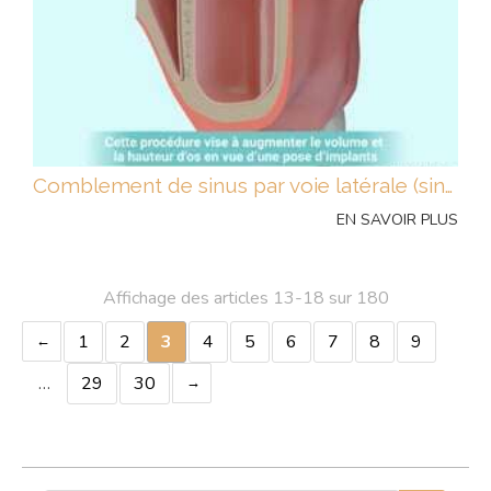
Comblement de sinus par voie latérale (sinus lift) avec implantation différée
EN SAVOIR PLUS
Affichage des articles 13-18 sur 180
1
2
3
4
5
6
7
8
9
…
29
30