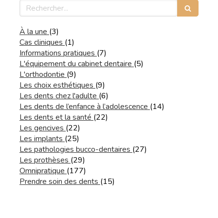
Rechercher
Articles Count
À la une
(3)
Articles Count
Cas cliniques
(1)
Articles Count
Informations pratiques
(7)
Articles Count
L'équipement du cabinet dentaire
(5)
Articles Count
L'orthodontie
(9)
Articles Count
Les choix esthétiques
(9)
Articles Count
Les dents chez l'adulte
(6)
Articles Count
Les dents de l’enfance à l’adolescence
(14)
Articles Count
Les dents et la santé
(22)
Articles Count
Les gencives
(22)
Articles Count
Les implants
(25)
Articles Count
Les pathologies bucco-dentaires
(27)
Articles Count
Les prothèses
(29)
Articles Count
Omnipratique
(177)
Articles Count
Prendre soin des dents
(15)