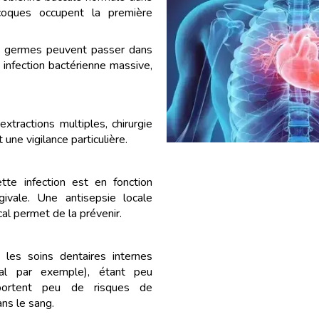
ocoques occupent la première
es germes peuvent passer dans
 infection bactérienne massive,
xtractions multiples, chirurgie
une vigilance particulière.
tte infection est en fonction
givale. Une antisepsie locale
cal permet de la prévenir.
 les soins dentaires internes
nal par exemple), étant peu
portent peu de risques de
ns le sang.